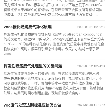
压力超过70.91Pa、标准大气压力101.3kpa下熔点低于50~260℃、
初馏点相当于250℃的有机物，在常温常压下会挥发所有有机固体
或液体。活性炭吸附塔是一种常见的vocs废气解决方案设备......
vocs催化燃烧废气净化原理
2022-08-31 10:30:17
挥发性有机化合物是挥发性有机化合物(volatileorganicompounds)
的英文缩写。根据WHO的定义，vocs是指自然压下去除甲醛外熔点
50°C-260°C的各种有机化合物。当室内空气质量中挥发性有机化合
物浓度值过高时，很容易引起急性中毒。今天，小编将带您了解
vocs......
挥发性喷漆废气处理里的关键问题
2022-08-22 13:24:34
挥发性喷漆废气处理里的关键问题。在选择喷漆废气处理技术时，
更先关注的是污染物浓度值，浓度值强的，能回收就回收利用，不
可以回收就烧毁，一样，假如中等水平浓度汽体有收购使用价值，
就必须要消化吸收回收利用;如果不是回收利用使用价值，能够焚烧
处理，与此同时回收利用热量。现阶段较低浓度的v......
voc废气处理达到标准应该怎么做
2022-08-18 15:57:34