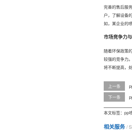
完善的售后服
户，了解设备
如，某企业的
市场竞争力与
随着环保政策的
较强的竞争力
将不断提高，
上一条
下一条
本文标签：
pp
相关服务
/ 