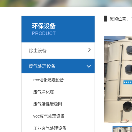
您的位置：
环保设备
PRODUCT
除尘设备
废气处理设备
rco催化燃烧设备
废气净化塔
废气活性炭吸附
voc废气处理设备
工业废气处理设备