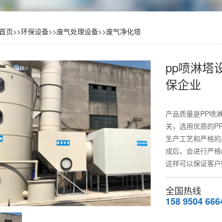
首页
>>
环保设备
>>
废气处理设备
>>
废气净化塔
pp喷淋塔
保企业
产品质量是PP喷
关，选用优质的P
生产工艺和严格的
成后，会进行严格
这样可以保证客户
全国热线
158 9504 666