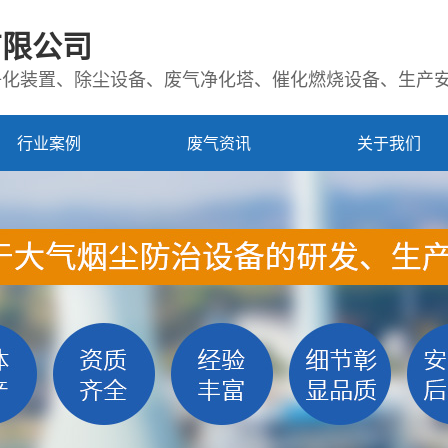
有限公司
净化装置、除尘设备、废气净化塔、催化燃烧设备、生产
行业案例
废气资讯
关于我们