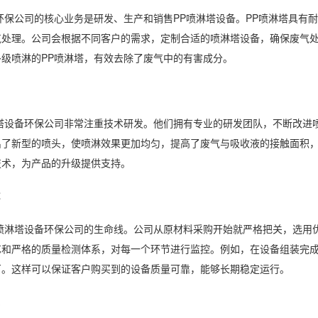
环保公司的核心业务是研发、生产和销售PP喷淋塔设备。PP喷淋塔具有
气处理。公司会根据不同客户的需求，定制合适的喷淋塔设备，确保废气
级喷淋的PP喷淋塔，有效去除了废气中的有害成分。
淋塔设备环保公司非常注重技术研发。他们拥有专业的研发团队，不断改进
出了新型的喷头，使喷淋效果更加均匀，提高了废气与吸收液的接触面积
技术，为产品的升级提供支持。
喷淋塔设备环保公司的生命线。公司从原材料采购开始就严格把关，选用
艺和严格的质量检测体系，对每一个环节进行监控。例如，在设备组装完
厂。这样可以保证客户购买到的设备质量可靠，能够长期稳定运行。