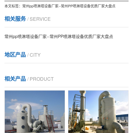
本文标签：
常州pp喷淋塔设备厂家--常州PP喷淋塔设备优质厂家大盘点
相关服务
/ SERVICE
常州pp喷淋塔设备厂家--常州PP喷淋塔设备优质厂家大盘点
地区产品
/ CITY
相关产品
/ PRODUCT