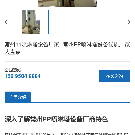
常州pp喷淋塔设备厂家--常州PP喷淋塔设备优质厂家
大盘点
全国热线
158 9504 6664
在线咨询
产品介绍
深入了解常州PP喷淋塔设备厂商特色
在环保需求日益增长的当下，PP喷淋塔设备在废气处理等领域发挥