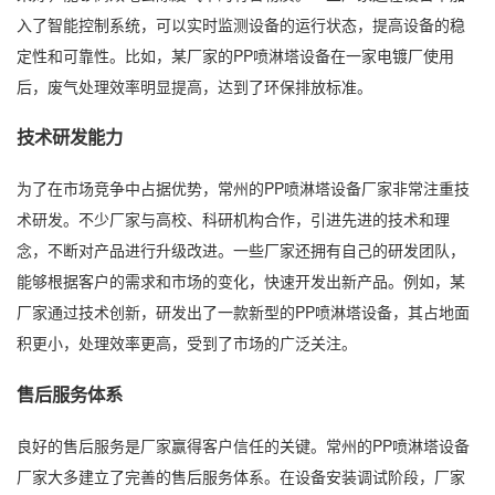
入了智能控制系统，可以实时监测设备的运行状态，提高设备的稳
定性和可靠性。比如，某厂家的PP喷淋塔设备在一家电镀厂使用
后，废气处理效率明显提高，达到了环保排放标准。
技术研发能力
为了在市场竞争中占据优势，常州的PP喷淋塔设备厂家非常注重技
术研发。不少厂家与高校、科研机构合作，引进先进的技术和理
念，不断对产品进行升级改进。一些厂家还拥有自己的研发团队，
能够根据客户的需求和市场的变化，快速开发出新产品。例如，某
厂家通过技术创新，研发出了一款新型的PP喷淋塔设备，其占地面
积更小，处理效率更高，受到了市场的广泛关注。
售后服务体系
良好的售后服务是厂家赢得客户信任的关键。常州的PP喷淋塔设备
厂家大多建立了完善的售后服务体系。在设备安装调试阶段，厂家