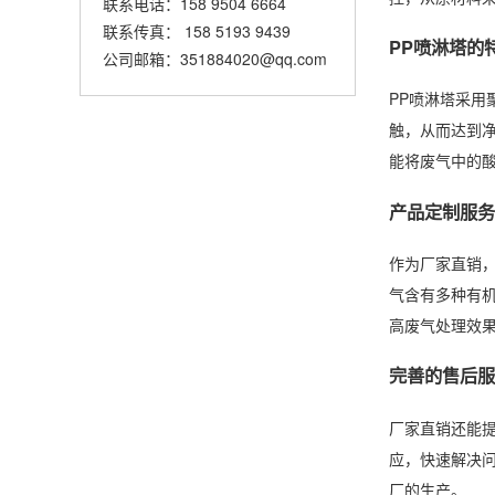
联系电话：158 9504 6664
联系传真： 158 5193 9439
PP喷淋塔的
公司邮箱：351884020@qq.com
PP喷淋塔采
触，从而达到
能将废气中的
产品定制服务
作为厂家直销
气含有多种有
高废气处理效
完善的售后服
厂家直销还能
应，快速解决
厂的生产。