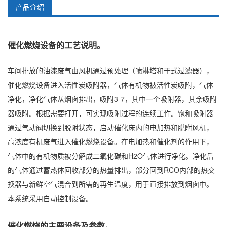
产品介绍
催化燃烧设备
的工艺说明。
车间排放的油漆废气由风机通过预处理（喷淋塔和干式过滤器），
催化燃烧设备进入活性炭吸附器，气体有机物被活性炭吸附，气体
净化，净化气体从烟囱排出，吸附3-7，其中一个吸附器，其余吸附
器吸附。根据需要打开，可实现吸附过程的连续工作。饱和吸附器
通过气动阀切换到脱附状态，启动催化床内的电加热和脱附风机，
高浓度有机废气进入催化燃烧设备。在电加热和催化剂的作用下，
气体中的有机物质被分解成二氧化碳和H2O气体进行净化。净化后
的气体通过蓄热体回收部分的热量排出，部分回到RCO内部的热交
换器与新鲜空气混合到所需的再生温度，用于直接排放到烟囱中。
本系统采用自动控制设备。
催化燃烧的主要设备及参数。