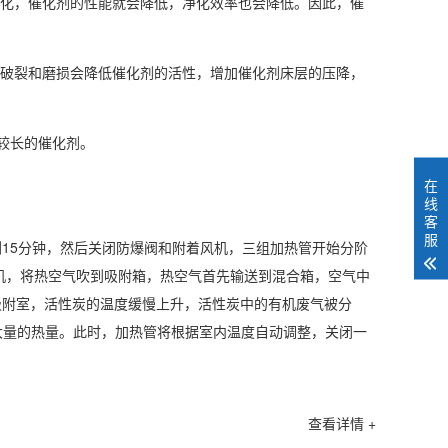
变化，催化剂的性能就会降低，净化效率也会降低。因此，催
。破裂和磨损会降低催化剂的活性，增加催化剂床层的压降，
较长的催化剂。
在
线
客
服
15分钟，然后关闭防爆阀和附着风机，三组加热管开始分阶
风机，将热空气吹到吸附箱，热空气首先输送到混合箱，空气中
吸附室，活性炭的温度缓慢上升，活性炭中的有机废气被分
大量的热量。此时，加热管将根据室内温度自动调整，关闭一
查看详情 +