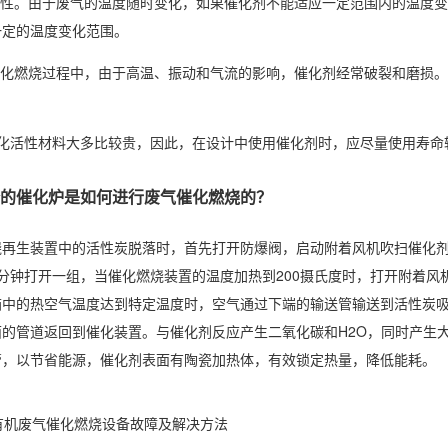
稳定性。由于废气的温度随时变化，如果催化剂不能适应一定范围内的温度
一定的温度变化范围。
在催化燃烧过程中，由于高温、振动和气流的影响，催化剂经常破裂和磨损
。
催化活性材料大多比较贵，因此，在设计中使用催化剂时，应尽量使用寿命
的催化炉是如何进行废气催化燃烧的？
烧再生装置中的活性炭脱落时，首先打开防爆阀，启动附着风机吹扫催化剂
分钟打开一组，当催化燃烧装置的温度加热到200摄氏度时，打开附着
箱中的热空气温度达到特定温度时，空气通过下端的输送管输送到活性炭
面的管道返回到催化装置。与催化剂反应产生二氧化碳和H2O，同时产生
管，以节省能源，催化剂表面有陶瓷加热体，有效锁定热量，降低能耗。
有机废气催化燃烧设备故障及解决方法