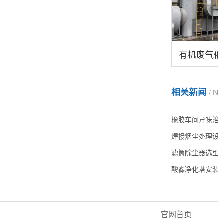
相关新闻
/ 
橡胶车间异味
焊接烟尘处理
滤筒除尘器选
酸雾净化塔安
官网首页