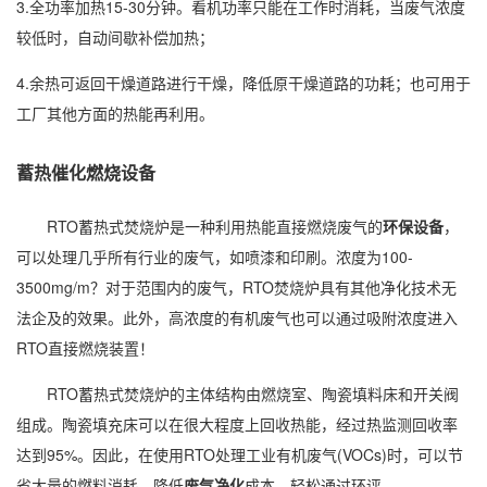
3.全功率加热15-30分钟。看机功率只能在工作时消耗，当废气浓度
较低时，自动间歇补偿加热；
4.余热可返回干燥道路进行干燥，降低原干燥道路的功耗；也可用于
工厂其他方面的热能再利用。
蓄热催化燃烧设备
RTO蓄热式焚烧炉是一种利用热能直接燃烧废气的
环保设备
，
可以处理几乎所有行业的废气，如喷漆和印刷。浓度为100-
3500mg/m？对于范围内的废气，RTO焚烧炉具有其他净化技术无
法企及的效果。此外，高浓度的有机废气也可以通过吸附浓度进入
RTO直接燃烧装置！
RTO蓄热式焚烧炉的主体结构由燃烧室、陶瓷填料床和开关阀
组成。陶瓷填充床可以在很大程度上回收热能，经过热监测回收率
达到95%。因此，在使用RTO处理工业有机废气(VOCs)时，可以节
省大量的燃料消耗，降低
废气净化
成本，轻松通过环评。