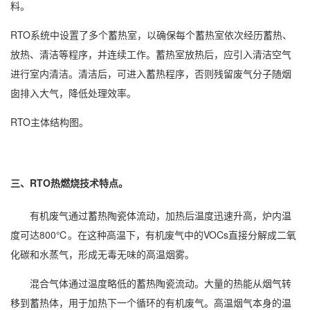
料。
RTO系统中设置了多个蓄热室，以确保每个蓄热室依次经历蓄热、
放热、清洁等程序，并连续工作。蓄热室放热后，应引入清洁空气
进行室内清洁。清洁后，可进入蓄热程序，否则残留废气分子随烟
囱排入大气，降低处理效率。
RTO主体结构图。
三、RTO热燃烧技术特点。
有机废气通过蓄热陶瓷体流动，加热后温度迅速升高，炉内温
度可达800℃。在这种高温下，有机废气中的VOCs直接分解成二氧
化碳和水蒸气，形成无毒无味的高温烟雾。
混合气体通过温度略低的蓄热陶瓷流动。大量的热能从烟气转
移到蓄热体，用于加热下一个循环的有机废气。高温烟气本身的温